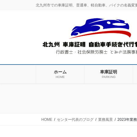
コ
ナ
北九州市での車庫証明、普通車、軽自動車、バイクの名義変
ン
ビ
テ
ゲ
ン
ー
ツ
シ
に
ョ
移
ン
動
に
移
動
ホーム
車庫証明
HOME
PARKING
HOME
センター代表のブログ
業務風景
2023年業