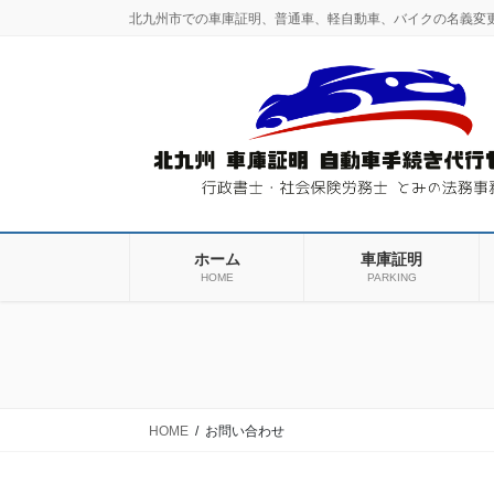
コ
ナ
北九州市での車庫証明、普通車、軽自動車、バイクの名義変
ン
ビ
テ
ゲ
ン
ー
ツ
シ
に
ョ
移
ン
動
に
移
動
ホーム
車庫証明
HOME
PARKING
HOME
お問い合わせ