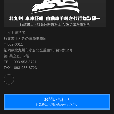
サイト運営者
行政書士とみの法務事務所
〒802-0011
福岡県北九州市小倉北区重住3丁目2番12号
第5共立ビル2階
TEL 093-953-8721
FAX 093-953-8723
お問い合わせ
お気軽にお問い合わせください