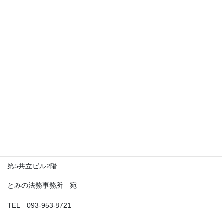
お気軽にお問い合わせください
書類の送付先
書類の送付先はこちら
〒802-0011
福岡県北九州市小倉北区重住3-2-12
第5共立ビル2階
とみの法務事務所 宛
TEL 093-953-8721